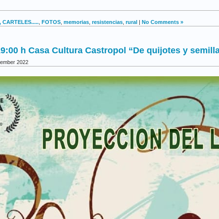
 CARTELES.....
,
FOTOS
,
memorias
,
resistencias
,
rural
|
No Comments »
9:00 h Casa Cultura Castropol “De quijotes y semill
tember 2022