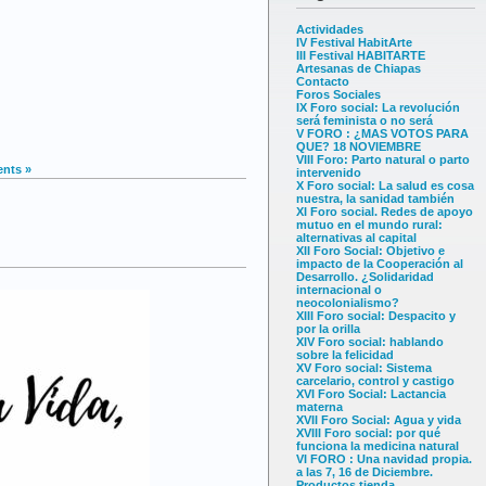
Actividades
IV Festival HabitArte
III Festival HABITARTE
Artesanas de Chiapas
Contacto
Foros Sociales
IX Foro social: La revolución
será feminista o no será
V FORO : ¿MAS VOTOS PARA
QUE? 18 NOVIEMBRE
VIII Foro: Parto natural o parto
nts »
intervenido
X Foro social: La salud es cosa
nuestra, la sanidad también
XI Foro social. Redes de apoyo
mutuo en el mundo rural:
alternativas al capital
XII Foro Social: Objetivo e
impacto de la Cooperación al
Desarrollo. ¿Solidaridad
internacional o
neocolonialismo?
XIII Foro social: Despacito y
por la orilla
XIV Foro social: hablando
sobre la felicidad
XV Foro social: Sistema
carcelario, control y castigo
XVI Foro Social: Lactancia
materna
XVII Foro Social: Agua y vida
XVIII Foro social: por qué
funciona la medicina natural
VI FORO : Una navidad propia.
a las 7, 16 de Diciembre.
Productos tienda