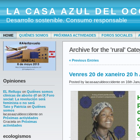
LA CASA AZUL DEL OC
Desarrollo sostenible. Consumo responsable
HOME
QUIÉNES SOMOS
PRÓXIMAS ACTIVIDADES
FOROS SOCIALES
Archive for the 'rural' Cat
« Previous Entries
Venres 20 de xaneiro 20 
Opiniones
Posted by lacasaazuldeoccidente on 16th Jan
EL Rellugu
on
Quiénes somos
clinicas de aborto df
on
IX Foro
H
social: La revolución será
feminista o no será
p
Tato y Patricia
on
Quiénes
c
somos
lacasaazuldeoccidente
on
o
Próximas actividades
Graciela
on
Próximas
actividades
q
ecologismos