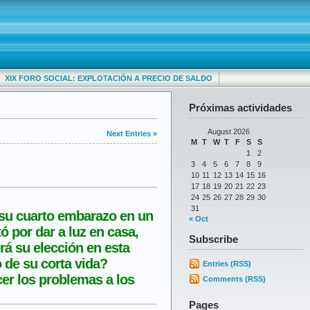
XIX FORO SOCIAL: EXPLOTACIÓN A PRECIO DE SALDO
Próximas actividades
August 2026
Next Entries »
M
T
W
T
F
S
S
1
2
3
4
5
6
7
8
9
10
11
12
13
14
15
16
17
18
19
20
21
22
23
24
25
26
27
28
29
30
31
e su cuarto embarazo en un
« Oct
ó por dar a luz en casa,
Subscribe
rá su elección en esta
 de su corta vida?
Entries (RSS)
er los problemas a los
Comments (RSS)
Pages