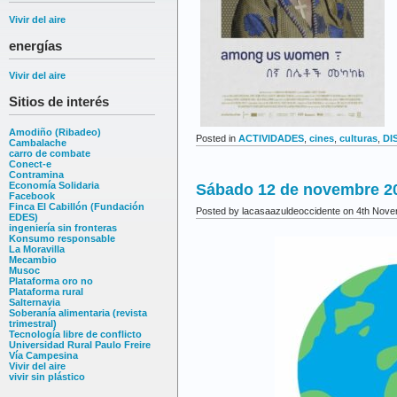
Vivir del aire
energías
Vivir del aire
Sitios de interés
Amodiño (Ribadeo)
Posted in
ACTIVIDADES
,
cines
,
culturas
,
DI
Cambalache
carro de combate
Conect-e
Contramina
Economía Solidaria
Sábado 12 de novembre 20
Facebook
Finca El Cabillón (Fundación
Posted by lacasaazuldeoccidente on 4th Nov
EDES)
ingeniería sin fronteras
Konsumo responsable
La Moravilla
Mecambio
Musoc
Plataforma oro no
Plataforma rural
Salternavia
Soberanía alimentaria (revista
trimestral)
Tecnología libre de conflicto
Universidad Rural Paulo Freire
Vía Campesina
Vivir del aire
vivir sin plástico