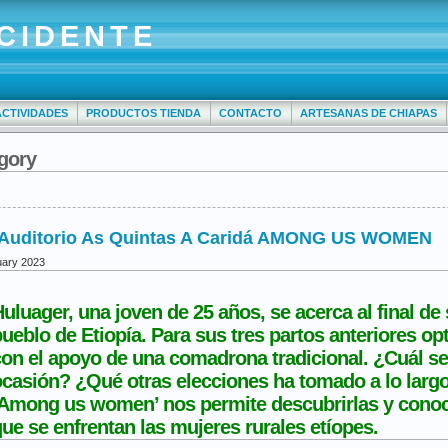
CIDENTE
ACTIVIDADES
PRODUCTOS TIENDA
CONTACTO
ARTESANAS DE CHIAPAS
egory
h Auditorio As Quintas A Caridá AMONG US WOMEN
uary 2023
uluager, una joven de 25 años, se acerca al final d
ueblo de Etiopía. Para sus tres partos anteriores opt
on el apoyo de una comadrona tradicional. ¿Cuál se
casión? ¿Qué otras elecciones ha tomado a lo largo
‘Among us women’ nos permite descubrirlas y conoc
ue se enfrentan las mujeres rurales etíopes.