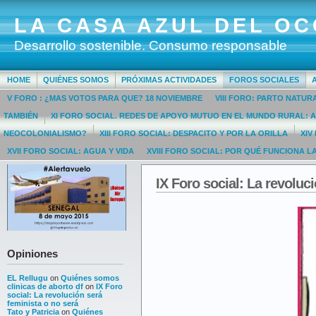
LA CASA AZUL DEL OC
Desarrollo sostenible. Consumo responsable
HOME
QUIÉNES SOMOS
PRÓXIMAS ACTIVIDADES
FOROS SOCIALES
V FORO : ¿MAS VOTOS PARA QUE? 18 NOVIEMBRE
VIII FORO: PARTO NATUR
TAMBIÉN
XI FORO SOCIAL. REDES DE APOYO MUTUO EN EL MUNDO RURAL: A
NEOCOLONIALISMO?
XIII FORO SOCIAL: DESPACITO Y POR LA ORILLA
XIV
XVII FORO SOCIAL: AGUA Y VIDA
XVIII FORO SOCIAL: POR QUÉ FUNCIONA L
IX Foro social: La revoluc
Opiniones
EL Rellugu
on
Quiénes somos
clinicas de aborto df
on
IX Foro
social: La revolución será
feminista o no será
Tato y Patricia
on
Quiénes