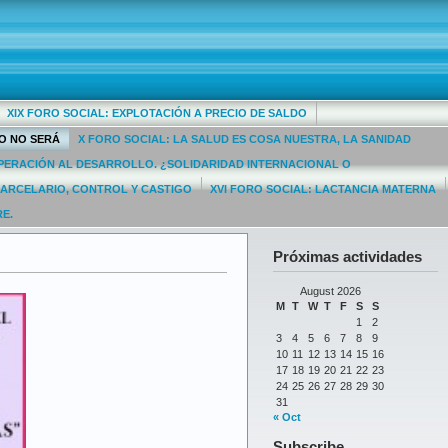
XIX FORO SOCIAL: EXPLOTACIÓN A PRECIO DE SALDO
 O NO SERÁ
X FORO SOCIAL: LA SALUD ES COSA NUESTRA, LA SANIDAD
OOPERACIÓN AL DESARROLLO. ¿SOLIDARIDAD INTERNACIONAL O
CARCELARIO, CONTROL Y CASTIGO
XVI FORO SOCIAL: LACTANCIA MATERNA
RE.
Próximas actividades
August 2026
M
T
W
T
F
S
S
1
2
3
4
5
6
7
8
9
10
11
12
13
14
15
16
17
18
19
20
21
22
23
24
25
26
27
28
29
30
31
« Oct
Subscribe