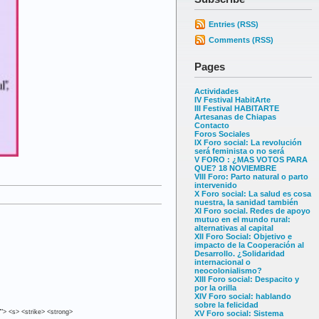
Entries (RSS)
Comments (RSS)
Pages
Actividades
IV Festival HabitArte
III Festival HABITARTE
Artesanas de Chiapas
Contacto
Foros Sociales
IX Foro social: La revolución
será feminista o no será
V FORO : ¿MAS VOTOS PARA
QUE? 18 NOVIEMBRE
VIII Foro: Parto natural o parto
intervenido
X Foro social: La salud es cosa
nuestra, la sanidad también
XI Foro social. Redes de apoyo
mutuo en el mundo rural:
alternativas al capital
XII Foro Social: Objetivo e
impacto de la Cooperación al
Desarrollo. ¿Solidaridad
internacional o
neocolonialismo?
XIII Foro social: Despacito y
por la orilla
XIV Foro social: hablando
sobre la felicidad
""> <s> <strike> <strong>
XV Foro social: Sistema