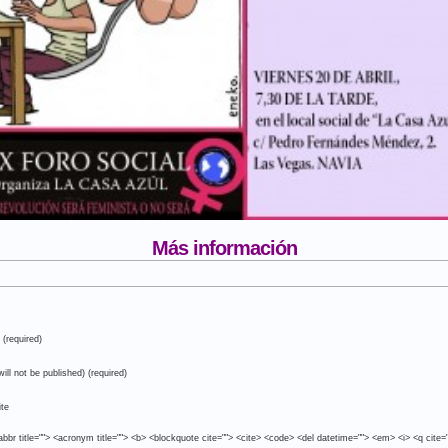
Más información
(required)
will not be published) (required)
te
abbr title=""> <acronym title=""> <b> <blockquote cite=""> <cite> <code> <del datetime=""> <em> <i> <q cite=