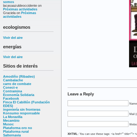
somos
lacasaazuldeoccidente
on
Próximas actividades
Graciela
on
Próximas
actividades
ecologismos
Vivir del aire
energías
Vivir del aire
Sitios de interés
Amodiño (Ribadeo)
Cambalache
carro de combate
Conect-e
Contramina
Leave a Reply
Economía Solidaria
Facebook
Finca El Cabillón (Fundación
Name 
EDES)
ingeniería sin fronteras
Konsumo responsable
Mail (
La Moravilla
Mecambio
Musoc
Websi
Plataforma oro no
Plataforma rural
XHTML:
You can use these tags: <a href="" title=""> <
Salternavia