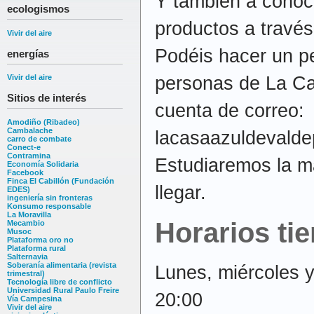
Y también a conoce
ecologismos
productos a través
Vivir del aire
Podéis hacer un pe
energías
personas de La Ca
Vivir del aire
Sitios de interés
cuenta de correo:
Amodiño (Ribadeo)
Cambalache
lacasaazuldevald
carro de combate
Conect-e
Contramina
Estudiaremos la m
Economía Solidaria
Facebook
Finca El Cabillón (Fundación
llegar.
EDES)
ingeniería sin fronteras
Konsumo responsable
La Moravilla
Horarios ti
Mecambio
Musoc
Plataforma oro no
Plataforma rural
Salternavia
Soberanía alimentaria (revista
Lunes, miércoles y
trimestral)
Tecnología libre de conflicto
Universidad Rural Paulo Freire
20:00
Vía Campesina
Vivir del aire