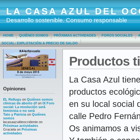
LA CASA AZUL DEL OC
Desarrollo sostenible. Consumo responsable
HOME
QUIÉNES SOMOS
PRÓXIMAS ACTIVIDADES
FOROS SOCIALES
SOCIAL: EXPLOTACIÓN A PRECIO DE SALDO
Productos t
La Casa Azul tiene
Opiniones
productos ecológic
EL Rellugu
on
Quiénes somos
en su local social
clinicas de aborto df
on
IX Foro
social: La revolución será
feminista o no será
calle Pedro Ferná
Tato y Patricia
on
Quiénes
somos
lacasaazuldeoccidente
on
Próximas actividades
Os animamos a visi
Graciela
on
Próximas
actividades