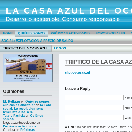
LA CASA AZUL DEL OC
Desarrollo sostenible. Consumo responsable
HOME
QUIÉNES SOMOS
PRÓXIMAS ACTIVIDADES
FOROS SOCIALES
SOCIAL: EXPLOTACIÓN A PRECIO DE SALDO
TRIPTICO DE LA CASA AZUL
LOGOS
TRIPTICO DE LA CASA A
tripticocasaazul
Leave a Reply
Opiniones
Name 
EL Rellugu
on
Quiénes somos
clinicas de aborto df
on
IX Foro
Mail (
social: La revolución será
feminista o no será
Tato y Patricia
on
Quiénes
Websi
somos
lacasaazuldeoccidente
on
Próximas actividades
XHTML:
You can use these tags: <a href="" title=""> <
Graciela
on
Próximas
<del datetime=""> <em> <i> <q cite=""> <s> <strike> <