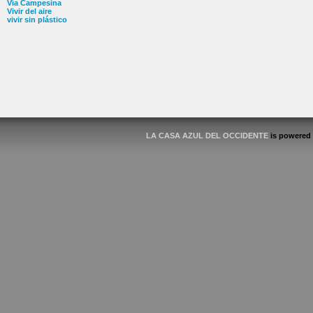
Vía Campesina
Vivir del aire
vivir sin plástico
LA CASA AZUL DEL OCCIDENTE
is powered