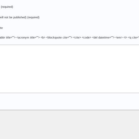
(required)
will not be published) (required)
te
abbr title=""> <acronym title=""> <b> <blockquote cite=""> <cite> <code> <del datetime=""> <em> <i> <q cite=