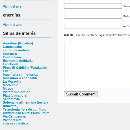
Vivir del aire
Name 
energías
Mail (
Vivir del aire
Websi
Sitios de interés
XHTML:
You can use these tags: <a href="" title=""> <
Amodiño (Ribadeo)
Cambalache
carro de combate
Conect-e
Contramina
Economía Solidaria
Facebook
Finca El Cabillón (Fundación
EDES)
ingeniería sin fronteras
Konsumo responsable
La Moravilla
Mecambio
Musoc
Plataforma oro no
Plataforma rural
Salternavia
Soberanía alimentaria (revista
trimestral)
Tecnología libre de conflicto
Universidad Rural Paulo Freire
Vía Campesina
Vivir del aire
vivir sin plástico