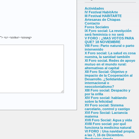
Actividades
IV Festival HabitArte
III Festival HABITARTE
Artesanas de Chiapas
Contacto
Foros Sociales
IX Foro social: La revolución
será feminista o no será
""> <s> <strike> <strong>
V FORO : ¿MAS VOTOS PARA
QUE? 18 NOVIEMBRE
VIII Foro: Parto natural o parto
intervenido
X Foro social: La salud es cosa
nuestra, la sanidad también
XI Foro social. Redes de apoyo
mutuo en el mundo rural:
alternativas al capital
XII Foro Social: Objetivo e
impacto de la Cooperación al
Desarrollo. ¿Solidaridad
internacional o
neocolonialismo?
XIII Foro social: Despacito y
por la orilla
XIV Foro social: hablando
sobre la felicidad
XV Foro social: Sistema
carcelario, control y castigo
XVI Foro Social: Lactancia
materna
XVII Foro Social: Agua y vida
XVIII Foro social: por qué
funciona la medicina natural
VI FORO : Una navidad propia.
a las 7, 16 de Diciembre.
Productos tienda