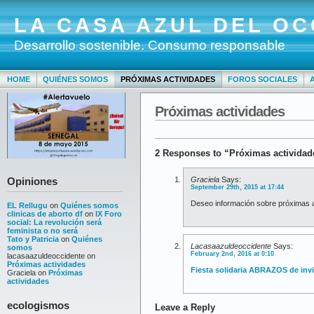
LA CASA AZUL DEL OC
Desarrollo sostenible. Consumo responsable
HOME
QUIÉNES SOMOS
PRÓXIMAS ACTIVIDADES
FOROS SOCIALES
Próximas actividades
2 Responses to “Próximas actividad
Graciela
Says:
Opiniones
September 29th, 2015 at 17:44
Deseo información sobre próximas a
EL Rellugu
on
Quiénes somos
clinicas de aborto df
on
IX Foro
social: La revolución será
feminista o no será
Tato y Patricia
on
Quiénes
Lacasaazuldeoccidente
Says:
somos
February 2nd, 2016 at 0:10
lacasaazuldeoccidente
on
Próximas actividades
Fiesta solidaria ABRAZOS de inv
Graciela
on
Próximas
actividades
ecologismos
Leave a Reply