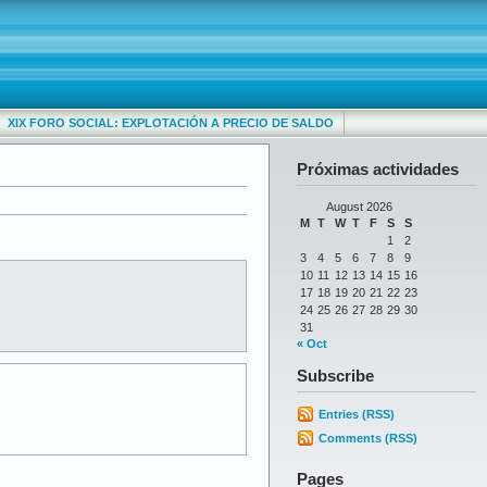
XIX FORO SOCIAL: EXPLOTACIÓN A PRECIO DE SALDO
Próximas actividades
August 2026
M
T
W
T
F
S
S
1
2
3
4
5
6
7
8
9
10
11
12
13
14
15
16
17
18
19
20
21
22
23
24
25
26
27
28
29
30
31
« Oct
Subscribe
Entries (RSS)
Comments (RSS)
Pages