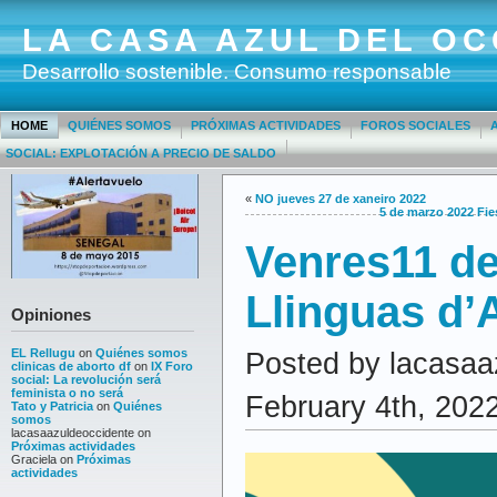
LA CASA AZUL DEL OC
Desarrollo sostenible. Consumo responsable
HOME
QUIÉNES SOMOS
PRÓXIMAS ACTIVIDADES
FOROS SOCIALES
SOCIAL: EXPLOTACIÓN A PRECIO DE SALDO
«
NO jueves 27 de xaneiro 2022
5 de marzo 2022 Fi
Venres11 de
Llinguas d’
Opiniones
EL Rellugu
on
Quiénes somos
Posted by lacasaa
clinicas de aborto df
on
IX Foro
social: La revolución será
feminista o no será
February 4th, 202
Tato y Patricia
on
Quiénes
somos
lacasaazuldeoccidente
on
Próximas actividades
Graciela
on
Próximas
actividades