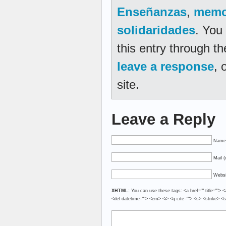
Enseñanzas
,
memo
solidaridades
. You
this entry through t
leave a response
, 
site.
Leave a Reply
Name 
Mail (
Websi
XHTML:
You can use these tags: <a href="" title=""> <
<del datetime=""> <em> <i> <q cite=""> <s> <strike> <