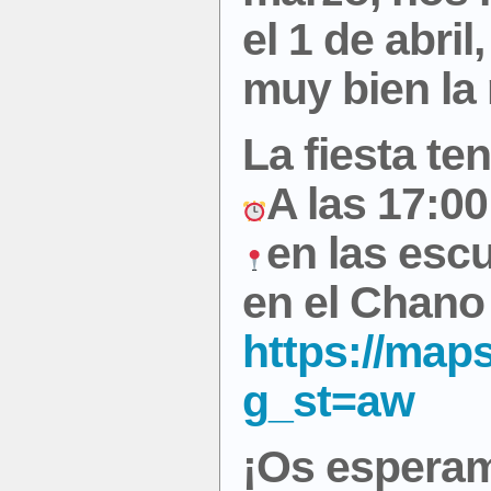
el 1 de abri
muy bien la
La fiesta te
A las 17:00
en las esc
en el Chano
https://ma
g_st=aw
¡Os esperam