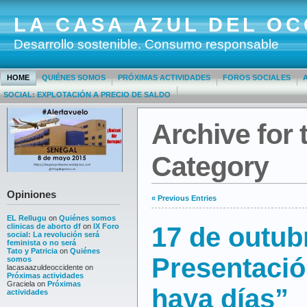
LA CASA AZUL DEL OC
Desarrollo sostenible. Consumo responsable
HOME
QUIÉNES SOMOS
PRÓXIMAS ACTIVIDADES
FOROS SOCIALES
SOCIAL: EXPLOTACIÓN A PRECIO DE SALDO
Archive for 
Category
Opiniones
« Previous Entries
EL Rellugu
on
Quiénes somos
clinicas de aborto df
on
IX Foro
17 de outub
social: La revolución será
feminista o no será
Tato y Patricia
on
Quiénes
Presentació
somos
lacasaazuldeoccidente
on
Próximas actividades
Graciela
on
Próximas
haya días”
actividades