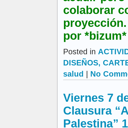
colaborar c
proyección.
por *bizum*
Posted in
ACTIVI
DISEÑOS, CARTEL
salud
|
No Comme
Viernes 7 d
Clausura “A
Palestina” 