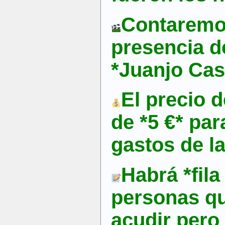
Contaremo
presencia de
*Juanjo Cas
El precio d
de *5 €* par
gastos de l
Habrá *fila
personas q
acudir pero