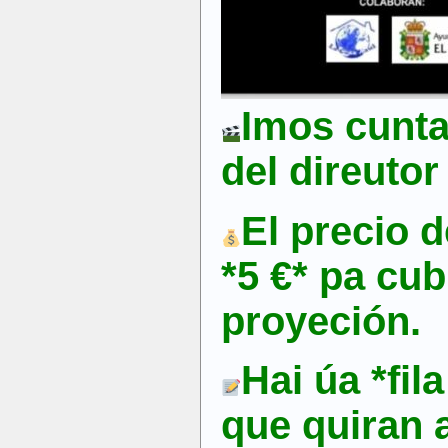
Imos cunta
del direutor
El precio d
*5 €* pa cub
proyeción.
Hai úa *fil
que quiran 