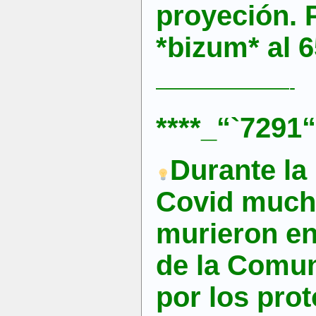
proyeción. 
*bizum* al 
———————-
****_“`7291“
Durante la
Covid much
murieron en
de la Comu
por los pro