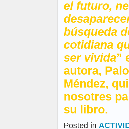
el futuro, 
desaparecer,
búsqueda d
cotidiana q
ser vivida
” 
autora,
Pal
Méndez
,
qui
nosotres
pa
su
libro.
Posted in
ACTIVI