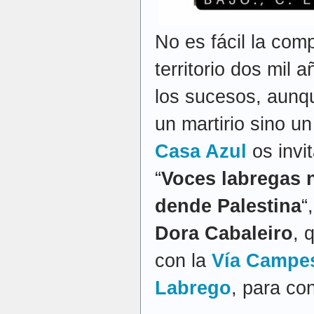
No es fácil la com
territorio dos mil 
los sucesos, aunq
un martirio sino u
Casa Azul
os invi
“
Voces labregas 
dende Palestina
“
Dora Cabaleiro
, 
con la
Vía Campe
Labrego
, para co