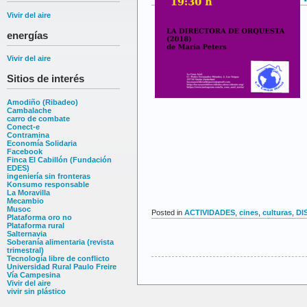
Vivir del aire
energías
Vivir del aire
Sitios de interés
Amodiño (Ribadeo)
Cambalache
carro de combate
Conect-e
Contramina
Economía Solidaria
Facebook
Finca El Cabillón (Fundación
EDES)
ingeniería sin fronteras
Konsumo responsable
La Moravilla
Mecambio
Musoc
Posted in
ACTIVIDADES
,
cines
,
culturas
,
DI
Plataforma oro no
Plataforma rural
Salternavia
Soberanía alimentaria (revista
trimestral)
Tecnología libre de conflicto
Universidad Rural Paulo Freire
Vía Campesina
Vivir del aire
vivir sin plástico