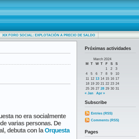
XIX FORO SOCIAL: EXPLOTACIÓN A PRECIO DE SALDO
Próximas actividades
March 2024
M
T
W
T
F
S
S
1
2
3
4
5
6
7
8
9
10
11
12
13
14
15
16
17
18
19
20
21
22
23
24
25
26
27
28
29
30
31
« Jan
Apr »
Subscribe
Entries (RSS)
questa no era socialmente
Comments (RSS)
 de varias personas. De
al, debuta con la
Orquesta
Pages