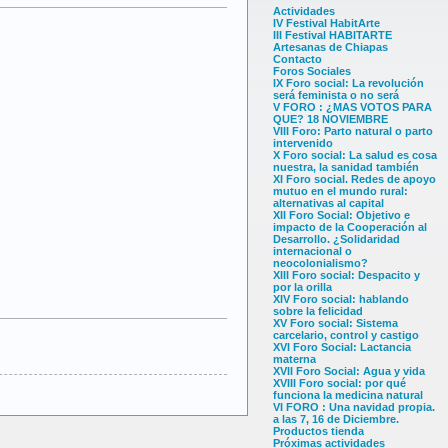
Actividades
IV Festival HabitArte
III Festival HABITARTE
Artesanas de Chiapas
Contacto
Foros Sociales
IX Foro social: La revolución
será feminista o no será
V FORO : ¿MAS VOTOS PARA
QUE? 18 NOVIEMBRE
VIII Foro: Parto natural o parto
intervenido
X Foro social: La salud es cosa
nuestra, la sanidad también
XI Foro social. Redes de apoyo
mutuo en el mundo rural:
alternativas al capital
XII Foro Social: Objetivo e
impacto de la Cooperación al
Desarrollo. ¿Solidaridad
internacional o
neocolonialismo?
XIII Foro social: Despacito y
por la orilla
XIV Foro social: hablando
sobre la felicidad
XV Foro social: Sistema
carcelario, control y castigo
XVI Foro Social: Lactancia
materna
XVII Foro Social: Agua y vida
XVIII Foro social: por qué
funciona la medicina natural
VI FORO : Una navidad propia.
a las 7, 16 de Diciembre.
Productos tienda
Próximas actividades