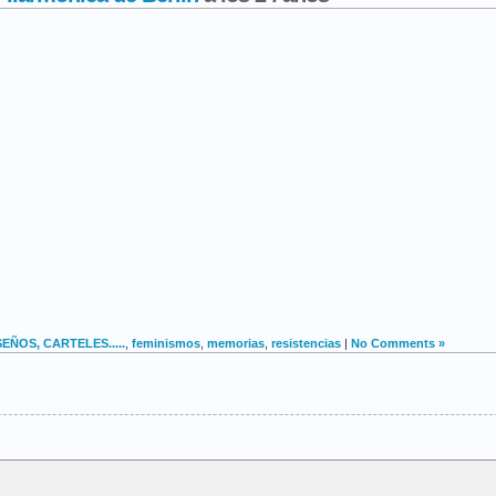
SEÑOS, CARTELES.....
,
feminismos
,
memorias
,
resistencias
|
No Comments »