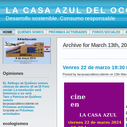
LA CASA AZUL DEL OC
Desarrollo sostenible. Consumo responsable
HOME
QUIÉNES SOMOS
PRÓXIMAS ACTIVIDADES
FOROS SOCIALES
Archive for March 13th, 2
Venres 22 de marzo 19:30 
Opiniones
Posted by lacasaazuldeoccidente on 13th Mar
EL Rellugu
on
Quiénes somos
clinicas de aborto df
on
IX Foro
social: La revolución será
feminista o no será
Tato y Patricia
on
Quiénes
somos
lacasaazuldeoccidente
on
Próximas actividades
Graciela
on
Próximas
actividades
ecologismos