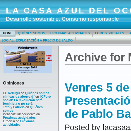
LA CASA AZUL DEL OC
Desarrollo sostenible. Consumo responsable
HOME
QUIÉNES SOMOS
PRÓXIMAS ACTIVIDADES
FOROS SOCIALES
SOCIAL: EXPLOTACIÓN A PRECIO DE SALDO
Archive for
Opiniones
Venres 5 de 
EL Rellugu
on
Quiénes somos
Presentació
clinicas de aborto df
on
IX Foro
social: La revolución será
feminista o no será
Tato y Patricia
on
Quiénes
de Pablo Ba
somos
lacasaazuldeoccidente
on
Próximas actividades
Graciela
on
Próximas
actividades
Posted by lacasaa