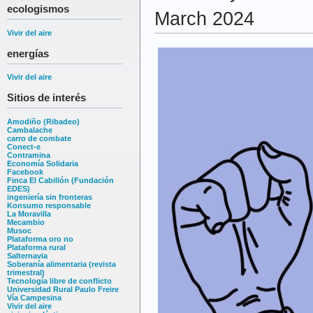
ecologismos
March 2024
Vivir del aire
energías
Vivir del aire
Sitios de interés
Amodiño (Ribadeo)
Cambalache
carro de combate
Conect-e
Contramina
Economía Solidaria
Facebook
Finca El Cabillón (Fundación
EDES)
ingeniería sin fronteras
Konsumo responsable
La Moravilla
Mecambio
Musoc
Plataforma oro no
Plataforma rural
Salternavia
Soberanía alimentaria (revista
trimestral)
Tecnología libre de conflicto
Universidad Rural Paulo Freire
Vía Campesina
Vivir del aire