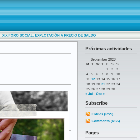
XIX FORO SOCIAL: EXPLOTACIÓN A PRECIO DE SALDO
Próximas actividades
September 2023
M
T
W
T
F
S
S
1
2
3
4
5
6
7
8
9
10
11
12
13
14
15
16
17
18
19
20
21
22
23
24
25
26
27
28
29
30
« Jul
Oct »
Subscribe
Entries (RSS)
Comments (RSS)
Pages