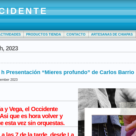
CIDENTE
ACTIVIDADES
PRODUCTOS TIENDA
CONTACTO
ARTESANAS DE CHIAPAS
h, 2023
h Presentación “Mieres profundo” de Carlos Barrio
tember 2023
a y Vega, el Occidente
Asi que es hora volver y
ue esta vez sin orquestas.
, a las
7 de la tarde
, desde
La