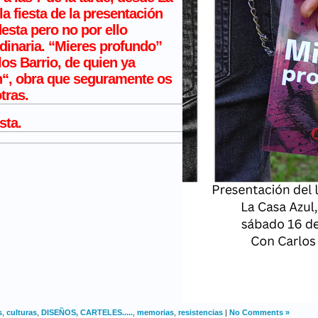
la fiesta de la
presentación
sta pero no por ello
inaria. “
Mieres profundo
”
los Barrio
, de quien ya
n
“, obra que seguramente os
tras.
sta.
s
,
culturas
,
DISEÑOS, CARTELES.....
,
memorias
,
resistencias
|
No Comments »