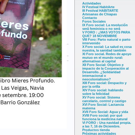
Actividades
IV Festival HabitArte
III Festival HABITARTE
Artesanas de Chiapas
Contacto
Foros Sociales
IX Foro social: La revolución
será feminista o no será
V FORO : ¿MAS VOTOS PARA
QUE? 18 NOVIEMBRE
VIII Foro: Parto natural o parto
intervenido
X Foro social: La salud es cosa
nuestra, la sanidad también
XI Foro social. Redes de apoyo
mutuo en el mundo rural:
alternativas al capital
XII Foro Social: Objetivo e
impacto de la Cooperación al
Desarrollo. ¿Solidaridad
internacional o
neocolonialismo?
XIII Foro social: Despacito y
por la orilla
XIV Foro social: hablando
sobre la felicidad
XV Foro social: Sistema
carcelario, control y castigo
XVI Foro Social: Lactancia
materna
XVII Foro Social: Agua y vida
XVIII Foro social: por qué
funciona la medicina natural
VI FORO : Una navidad propia.
a las 7, 16 de Diciembre.
Productos tienda
Próximas actividades