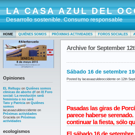
LA CASA AZUL DEL OC
Desarrollo sostenible. Consumo responsable
HOME
QUIÉNES SOMOS
PRÓXIMAS ACTIVIDADES
FOROS SOCIALES
Archive for September 12t
Sábado 16 de setembre 19 
Opiniones
Posted by lacasaazuldeoccidente on 12th Sep
EL Rellugu
on
Quiénes somos
clinicas de aborto df
on
IX Foro
social: La revolución será
feminista o no será
Tato y Patricia
on
Quiénes
somos
Pasadas las giras de Porcí
lacasaazuldeoccidente
on
parece haberse serenado. 
Próximas actividades
Graciela
on
Próximas
continuar la fiesta, sólo q
actividades
ecologismos
El
sábado 16
de
setembre