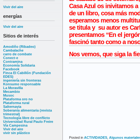
Casa Azul
os inivitamos a 
Vivir del aire
de un
libro
, cosa más mode
energías
esperamos menos multitud
se titula y su autor es
Car
Vivir del aire
presentamos “
En el jergó
Sitios de interés
fascinó tanto como a noso
Amodiño (Ribadeo)
Cambalache
Nos vemos
, que siga la fie
carro de combate
Conect-e
Contramina
Economía Solidaria
Facebook
Finca El Cabillón (Fundación
EDES)
ingeniería sin fronteras
Konsumo responsable
La Moravilla
Mecambio
Musoc
Plataforma oro no
Plataforma rural
Salternavia
Soberanía alimentaria (revista
trimestral)
Tecnología libre de conflicto
Universidad Rural Paulo Freire
Vía Campesina
Vivir del aire
vivir sin plástico
Posted in
ACTIVIDADES
,
Algunos materiale