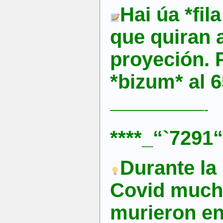
Hai úa *fil
que quiran 
proyeción. 
*bizum* al 
———————-
****_“`7291“
Durante la
Covid much
murieron en