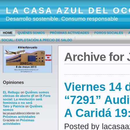
LA CASA AZUL DEL OC
Desarrollo sostenible. Consumo responsable
HOME
QUIÉNES SOMOS
PRÓXIMAS ACTIVIDADES
FOROS SOCIALES
SOCIAL: EXPLOTACIÓN A PRECIO DE SALDO
Archive for 
Opiniones
Viernes 14 
EL Rellugu
on
Quiénes somos
“7291” Audi
clinicas de aborto df
on
IX Foro
social: La revolución será
feminista o no será
Tato y Patricia
on
Quiénes
A Caridá 19
somos
lacasaazuldeoccidente
on
Próximas actividades
Graciela
on
Próximas
actividades
Posted by lacasaa