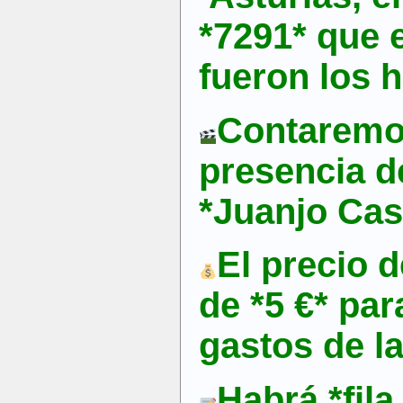
*7291* que
fueron los 
Contaremo
presencia de
*Juanjo Cas
El precio d
de *5 €* par
gastos de l
Habrá *fila