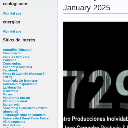
ecologismos
January 2025
Vivir del aire
energías
Vivir del aire
Sitios de interés
Amodiño (Ribadeo)
Cambalache
carro de combate
Conect-e
Contramina
Economía Solidaria
Facebook
Finca El Cabillón (Fundación
EDES)
ingeniería sin fronteras
Konsumo responsable
La Moravilla
Mecambio
Musoc
Plataforma oro no
Plataforma rural
Salternavia
Soberanía alimentaria (revista
trimestral)
Tecnología libre de conflicto
Universidad Rural Paulo Freire
Vía Campesina
Vivir del aire