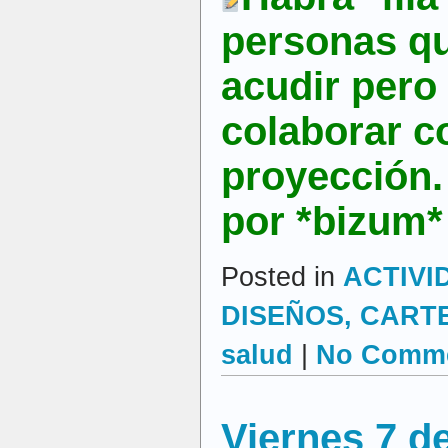
personas q
acudir pero
colaborar c
proyección.
por *bizum*
Posted in
ACTIVI
DISEÑOS, CARTEL
salud
|
No Comme
Viernes 7 d