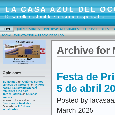
LA CASA AZUL DEL OC
Desarrollo sostenible. Consumo responsable
HOME
QUIÉNES SOMOS
PRÓXIMAS ACTIVIDADES
FOROS SOCIALES
SOCIAL: EXPLOTACIÓN A PRECIO DE SALDO
Archive for
Opiniones
Festa de P
EL Rellugu
on
Quiénes somos
5 de abril 2
clinicas de aborto df
on
IX Foro
social: La revolución será
feminista o no será
Tato y Patricia
on
Quiénes
somos
Posted by lacasaa
lacasaazuldeoccidente
on
Próximas actividades
Graciela
on
Próximas
March 2025
actividades