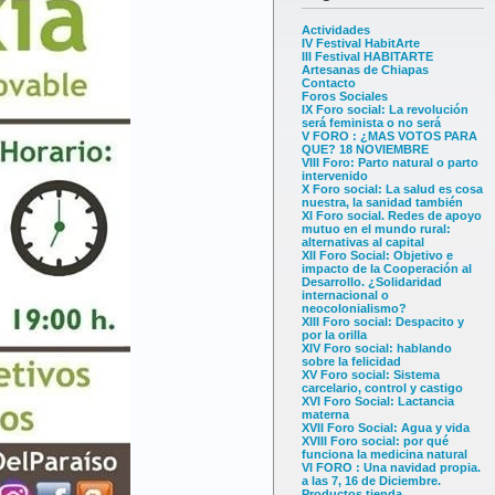
Actividades
IV Festival HabitArte
III Festival HABITARTE
Artesanas de Chiapas
Contacto
Foros Sociales
IX Foro social: La revolución
será feminista o no será
V FORO : ¿MAS VOTOS PARA
QUE? 18 NOVIEMBRE
VIII Foro: Parto natural o parto
intervenido
X Foro social: La salud es cosa
nuestra, la sanidad también
XI Foro social. Redes de apoyo
mutuo en el mundo rural:
alternativas al capital
XII Foro Social: Objetivo e
impacto de la Cooperación al
Desarrollo. ¿Solidaridad
internacional o
neocolonialismo?
XIII Foro social: Despacito y
por la orilla
XIV Foro social: hablando
sobre la felicidad
XV Foro social: Sistema
carcelario, control y castigo
XVI Foro Social: Lactancia
materna
XVII Foro Social: Agua y vida
XVIII Foro social: por qué
funciona la medicina natural
VI FORO : Una navidad propia.
a las 7, 16 de Diciembre.
Productos tienda