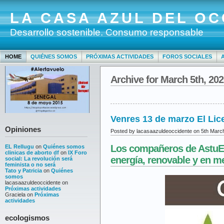
LA CASA AZUL DEL OC
Desarrollo sostenible. Consumo responsable
HOME
QUIÉNES SOMOS
PRÓXIMAS ACTIVIDADES
FOROS SOCIALES
Archive for March 5th, 20
Venres 13 de marzo El Lic
Opiniones
Posted by lacasaazuldeoccidente on 5th Marc
Los compañeros de AstuEn
EL Rellugu
on
Quiénes somos
clinicas de aborto df
on
IX Foro
energía, renovable y en me
social: La revolución será
feminista o no será
Tato y Patricia
on
Quiénes
somos
lacasaazuldeoccidente
on
Próximas actividades
Graciela
on
Próximas
actividades
ecologismos