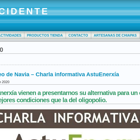
CIDENTE
ACTIVIDADES
PRODUCTOS TIENDA
CONTACTO
ARTESANAS DE CHIAPAS
20
eo de Navia – Charla informativa AstuEnerxía
h 2020
erxía vienen a presentarnos su alternativa para u
jores condiciones que la del oligopolio.