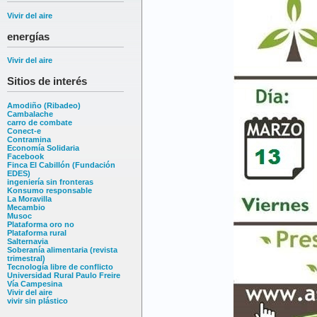
Vivir del aire
energías
Vivir del aire
Sitios de interés
Amodiño (Ribadeo)
Cambalache
carro de combate
Conect-e
Contramina
Economía Solidaria
Facebook
Finca El Cabillón (Fundación
EDES)
ingeniería sin fronteras
Konsumo responsable
La Moravilla
Mecambio
Musoc
Plataforma oro no
Plataforma rural
Salternavia
Soberanía alimentaria (revista
trimestral)
Tecnología libre de conflicto
Universidad Rural Paulo Freire
Vía Campesina
Vivir del aire
vivir sin plástico