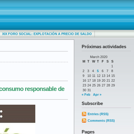
XIX FORO SOCIAL: EXPLOTACIÓN A PRECIO DE SALDO
Próximas actividades
March 2020
M
T
W
T
F
S
S
1
2
3
4
5
6
7
8
9
10
11
12
13
14
15
16
17
18
19
20
21
22
23
24
25
26
27
28
29
n consumo responsable de
30
31
« Feb
Apr »
Subscribe
Entries (RSS)
Comments (RSS)
Pages