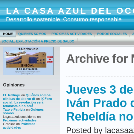
LA CASA AZUL DEL OC
Desarrollo sostenible. Consumo responsable
HOME
QUIÉNES SOMOS
PRÓXIMAS ACTIVIDADES
FOROS SOCIALES
SOCIAL: EXPLOTACIÓN A PRECIO DE SALDO
Archive for 
Opiniones
Jueves 3 de
EL Rellugu
on
Quiénes somos
Iván Prado 
clinicas de aborto df
on
IX Foro
social: La revolución será
feminista o no será
Tato y Patricia
on
Quiénes
Rebeldía nos
somos
lacasaazuldeoccidente
on
Próximas actividades
Graciela
on
Próximas
actividades
Posted by lacasaa