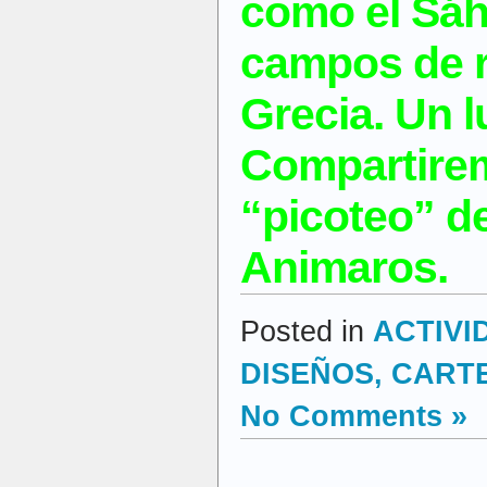
como el Sáh
campos de r
Grecia. Un l
Compartirem
“picoteo” de
Animaros.
Posted in
ACTIVI
DISEÑOS, CARTEL
No Comments »