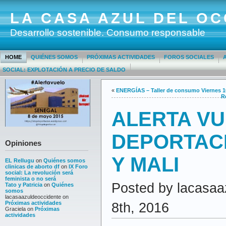
LA CASA AZUL DEL OC
Desarrollo sostenible. Consumo responsable
HOME
QUIÉNES SOMOS
PRÓXIMAS ACTIVIDADES
FOROS SOCIALES
SOCIAL: EXPLOTACIÓN A PRECIO DE SALDO
«
ENERGÍAS – Taller de consumo Viernes 10
R
ALERTA V
DEPORTAC
Opiniones
Y MALI
EL Rellugu
on
Quiénes somos
clinicas de aborto df
on
IX Foro
social: La revolución será
feminista o no será
Posted by lacasaa
Tato y Patricia
on
Quiénes
somos
lacasaazuldeoccidente
on
Próximas actividades
8th, 2016
Graciela
on
Próximas
actividades