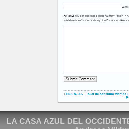
Websi
XHTML:
You can use these tags: <a href="" title=""> <
<del datetime=""> <em> <i> <q cite=""> <s> <strike> <
«
ENERGÍAS – Taller de consumo Viernes 10
R
LA CASA AZUL DEL OCCIDENT