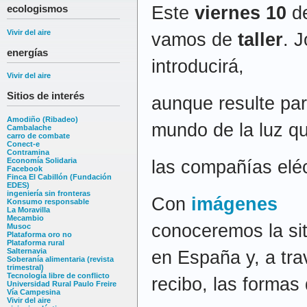
Este
viernes 10
d
ecologismos
Vivir del aire
vamos de
taller
. 
energías
introducirá,
Vivir del aire
Sitios de interés
aunque resulte par
Amodiño (Ribadeo)
mundo de la luz q
Cambalache
carro de combate
Conect-e
Contramina
Economía Solidaria
las compañías eléc
Facebook
Finca El Cabillón (Fundación
EDES)
ingeniería sin fronteras
Con
imágenes
Konsumo responsable
La Moravilla
Mecambio
conoceremos la si
Musoc
Plataforma oro no
Plataforma rural
Salternavia
en España y, a tra
Soberanía alimentaria (revista
trimestral)
Tecnología libre de conflicto
recibo, las formas
Universidad Rural Paulo Freire
Vía Campesina
Vivir del aire