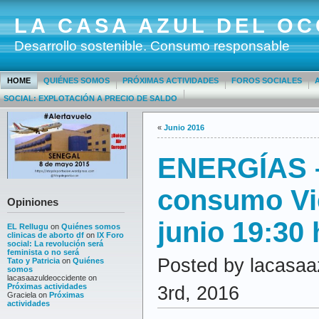
LA CASA AZUL DEL OC
Desarrollo sostenible. Consumo responsable
HOME
QUIÉNES SOMOS
PRÓXIMAS ACTIVIDADES
FOROS SOCIALES
SOCIAL: EXPLOTACIÓN A PRECIO DE SALDO
«
Junio 2016
ENERGÍAS –
consumo Vi
Opiniones
junio 19:30 
EL Rellugu
on
Quiénes somos
clinicas de aborto df
on
IX Foro
social: La revolución será
feminista o no será
Posted by lacasaa
Tato y Patricia
on
Quiénes
somos
lacasaazuldeoccidente
on
Próximas actividades
3rd, 2016
Graciela
on
Próximas
actividades