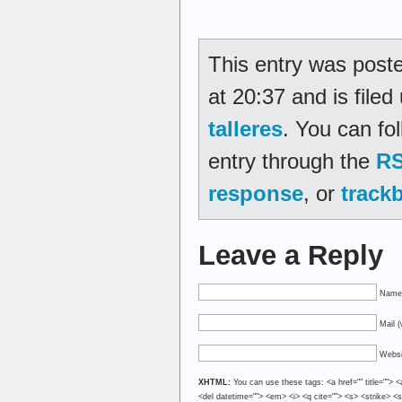
This entry was post
at 20:37 and is file
talleres
. You can fo
entry through the
RS
response
, or
track
Leave a Reply
Name 
Mail (
Websi
XHTML:
You can use these tags: <a href="" title=""> <
<del datetime=""> <em> <i> <q cite=""> <s> <strike> <