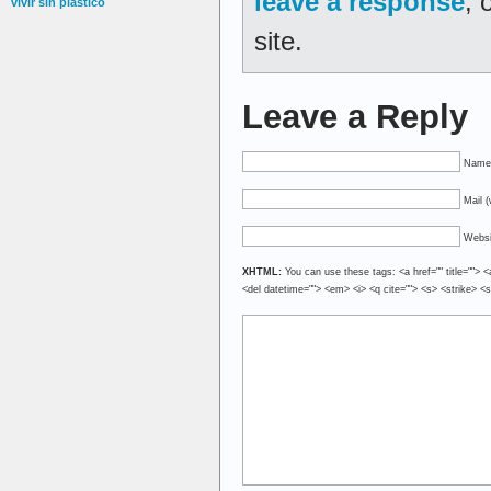
leave a response
, 
vivir sin plástico
site.
Leave a Reply
Name 
Mail (
Websi
XHTML:
You can use these tags: <a href="" title=""> <
<del datetime=""> <em> <i> <q cite=""> <s> <strike> <