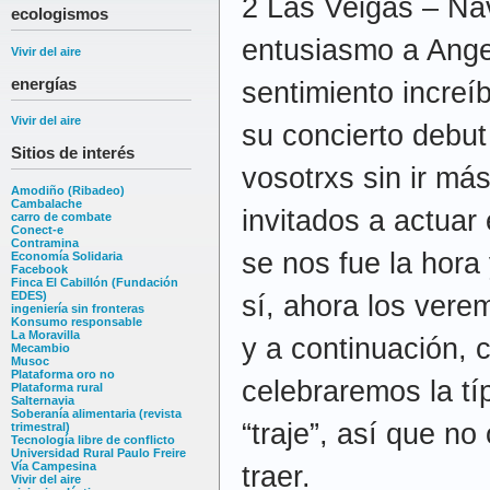
2 Las Veigas – Na
ecologismos
entusiasmo a Ange
Vivir del aire
energías
sentimiento increíb
Vivir del aire
su concierto debut
Sitios de interés
vosotrxs sin ir má
Amodiño (Ribadeo)
Cambalache
invitados a actuar
carro de combate
Conect-e
Contramina
se nos fue la hora
Economía Solidaria
Facebook
Finca El Cabillón (Fundación
EDES)
sí, ahora los vere
ingeniería sin fronteras
Konsumo responsable
La Moravilla
y a continuación,
Mecambio
Musoc
Plataforma oro no
celebraremos la tí
Plataforma rural
Salternavia
Soberanía alimentaria (revista
“traje”, así que no
trimestral)
Tecnología libre de conflicto
Universidad Rural Paulo Freire
Vía Campesina
traer.
Vivir del aire