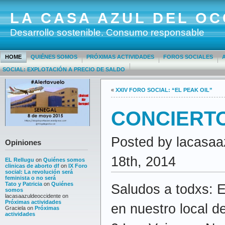
LA CASA AZUL DEL OC
Desarrollo sostenible. Consumo responsable
HOME
QUIÉNES SOMOS
PRÓXIMAS ACTIVIDADES
FOROS SOCIALES
SOCIAL: EXPLOTACIÓN A PRECIO DE SALDO
«
XXIV FORO SOCIAL: “EL PEAK OIL”
CONCIERT
Posted by lacasaa
Opiniones
18th, 2014
EL Rellugu
on
Quiénes somos
clinicas de aborto df
on
IX Foro
social: La revolución será
feminista o no será
Tato y Patricia
on
Quiénes
Saludos a todxs: E
somos
lacasaazuldeoccidente
on
Próximas actividades
en nuestro local 
Graciela
on
Próximas
actividades