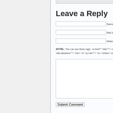
Leave a Reply
Name 
Mail (
Websi
XHTML:
You can use these tags: <a href="" title=""> <
<del datetime=""> <em> <i> <q cite=""> <s> <strike> <