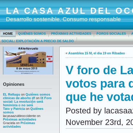
LA CASA AZUL DEL OC
Desarrollo sostenible. Consumo responsable
HOME
QUIÉNES SOMOS
PRÓXIMAS ACTIVIDADES
FOROS SOCIALES
SOCIAL: EXPLOTACIÓN A PRECIO DE SALDO
«
Asamblea 15 M, el dia 19 en Ribadeo
V foro de L
votos para 
Opiniones
que he vota
EL Rellugu
on
Quiénes somos
clinicas de aborto df
on
IX Foro
social: La revolución será
feminista o no será
Posted by lacasaa
Tato y Patricia
on
Quiénes
somos
lacasaazuldeoccidente
on
Próximas actividades
November 23rd, 2
Graciela
on
Próximas
actividades