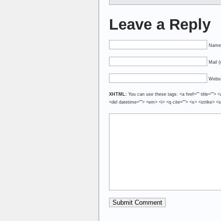
Leave a Reply
Name 
Mail (
Websi
XHTML:
You can use these tags: <a href="" title=""> <
<del datetime=""> <em> <i> <q cite=""> <s> <strike> <