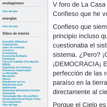
V foro de La Casa
ecologismos
Vivir del aire
Confieso que he v
energías
Confieso que siemp
Vivir del aire
Sitios de interés
principio incluso q
Amodiño (Ribadeo)
cuestionaba el sis
Cambalache
carro de combate
Conect-e
sistema. ¿Pero? ¡
Contramina
Economía Solidaria
Facebook
Finca El Cabillón (Fundación
¡DEMOCRACIA¡ El 
EDES)
ingeniería sin fronteras
Konsumo responsable
perfección de las 
La Moravilla
Mecambio
Musoc
paraíso en la tierra
Plataforma oro no
Plataforma rural
Salternavia
directamente al cie
Soberanía alimentaria (revista
trimestral)
Tecnología libre de conflicto
Universidad Rural Paulo Freire
Vía Campesina
Porque el Cielo es
Vivir del aire